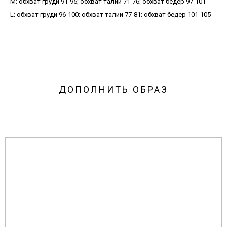
М: обхват груди 91-95; обхват талии 71-76; обхват бедер 97-101
L: обхват груди 96-100; обхват талии 77-81; обхват бедер 101-105
ДОПОЛНИТЬ ОБРАЗ