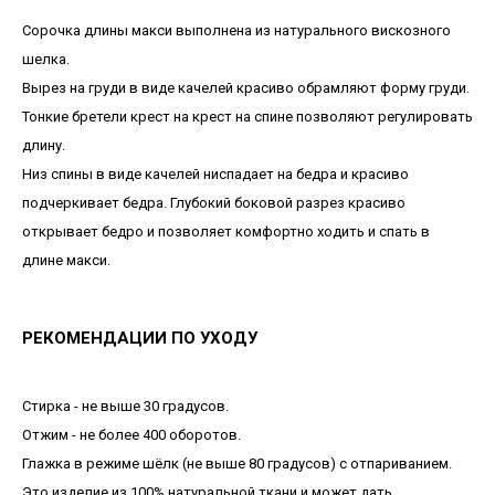
Сорочка длины макси выполнена из натурального вискозного
шелка.
Вырез на груди в виде качелей красиво обрамляют форму груди.
Тонкие бретели крест на крест на спине позволяют регулировать
длину.
Низ спины в виде качелей ниспадает на бедра и красиво
подчеркивает бедра. Глубокий боковой разрез красиво
открывает бедро и позволяет комфортно ходить и спать в
длине макси.
РЕКОМЕНДАЦИИ ПО УХОДУ
Стирка - не выше 30 градусов.
Отжим - не более 400 оборотов.
Глажка в режиме шёлк (не выше 80 градусов) с отпариванием.
Это изделие из 100% натуральной ткани и может дать