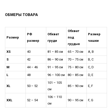
ОБМЕРЫ ТОВАРА
Обхват
РФ
Обхват
Размер
Размер
под
размер
груди
чашки
грудью
XS
40
81 – 85 см
65 – 70 см
A, B
S
42
86 – 90 см
70 – 75 см
B, C
M
44 – 46
91 – 95 см
75 – 80 см
C, D
L
48
96 – 100 см
80 – 85 см
D, E
101 – 105
XL
50 – 52
85 – 90 см
E, F
см
106 – 110
XXL
52 – 54
90 – 95 см
F, G
см