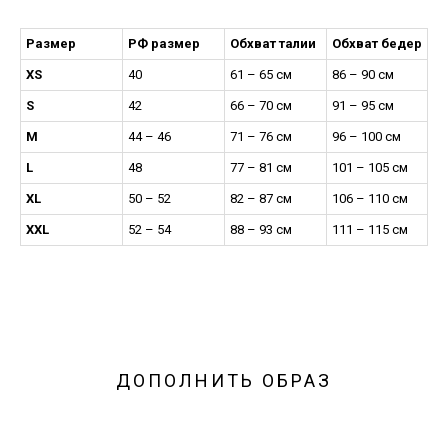
Размер
РФ размер
Обхват талии
Обхват бедер
XS
40
61 – 65 см
86 – 90 см
S
42
66 – 70 см
91 – 95 см
M
44 – 46
71 – 76 см
96 – 100 см
L
48
77 – 81 см
101 – 105 см
XL
50 – 52
82 – 87 см
106 – 110 см
XXL
52 – 54
88 – 93 см
111 – 115 см
ДОПОЛНИТЬ ОБРАЗ